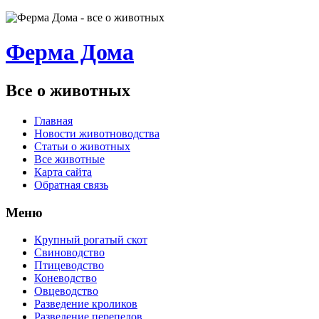
Ферма Дома
Все о животных
Главная
Новости животноводства
Статьи о животных
Все животные
Карта сайта
Обратная связь
Меню
Крупный рогатый скот
Свиноводство
Птицеводство
Коневодство
Овцеводство
Разведение кроликов
Разведение перепелов