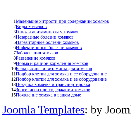
1
Маленькие хитрости при содержании хомяков
2
Виды хомячков
3
Гипо- и авитаминозы у хомяков
4
Незаразные болезни хомяков
5
Паразитарные болезни хомяков
6
Инфекционные болезни хомяков
7
Заболевания хомяков
8
Разведение хомяков
9
Норма и рацион кормления хомяков
10
Белки, жиры и витамины для хомяков
11
Подбор клетки для хомяка и ее оборудование
12
Подбор клетки для хомяка и ее оборудование
13
Покупка хомячка и транспортировка
14
Зоогигиена при содержании хомяков
15
Появление хомяка в вашем доме
Joomla Templates
: by Joom