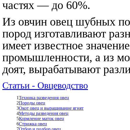
частях — до 60%.
Из овчин овец шубных п
пород изготавливают раз
имеет известное значение
промышленности, а из мол
доят, вырабатывают разл
Статьи - Овцеводство
1
Техника разведения овец
2
Породы овец
3
Окот овец и выращивание ягнят
4
Методы разведения овец
5
Кормление маток овец
6
Стрижка овец
7
Отбор и подбор овец