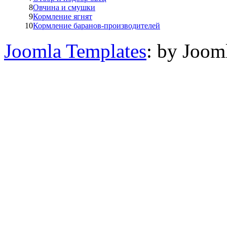
8
Овчина и смушки
9
Кормление ягнят
10
Кормление баранов-производителей
Joomla Templates
: by Joom