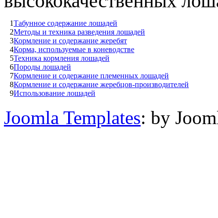
высококачественных лош
1
Табунное содержание лошадей
2
Методы и техника разведения лошадей
3
Кормление и содержание жеребят
4
Корма, используемые в коневодстве
5
Техника кормления лошадей
6
Породы лошадей
7
Кормление и содержание племенных лошадей
8
Кормление и содержание жеребцов-производителей
9
Использование лошадей
Joomla Templates
: by Joom