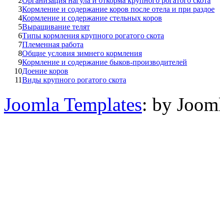
2
Организация нагула и откорма крупного рогатого скота
3
Кормление и содержание коров после отела и при раздое
4
Кормление и содержание стельных коров
5
Выращивание телят
6
Типы кормления крупного рогатого скота
7
Племенная работа
8
Общие условия зимнего кормления
9
Кормление и содержание быков-производителей
10
Доение коров
11
Виды крупного рогатого скота
Joomla Templates
: by Joom