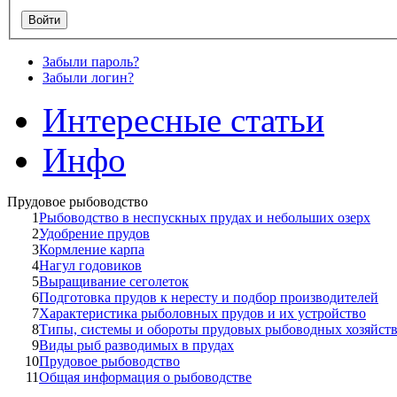
Забыли пароль?
Забыли логин?
Интересные статьи
Инфо
Прудовое рыбоводство
1
Рыбоводство в неспускных прудах и небольших озерх
2
Удобрение прудов
3
Кормление карпа
4
Нагул годовиков
5
Выращивание сеголеток
6
Подготовка прудов к нересту и подбор производителей
7
Характеристика рыболовных прудов и их устройство
8
Типы, системы и обороты прудовых рыбоводных хозяйст
9
Виды рыб разводимых в прудах
10
Прудовое рыбоводство
11
Общая информация о рыбоводстве