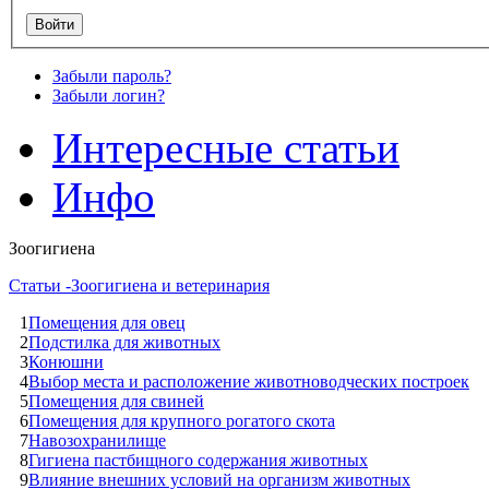
Забыли пароль?
Забыли логин?
Интересные статьи
Инфо
Зоогигиена
Статьи -Зоогигиена и ветеринария
1
Помещения для овец
2
Подстилка для животных
3
Конюшни
4
Выбор места и расположение животноводческих построек
5
Помещения для свиней
6
Помещения для крупного рогатого скота
7
Навозохранилище
8
Гигиена пастбищного содержания животных
9
Влияние внешних условий на организм животных