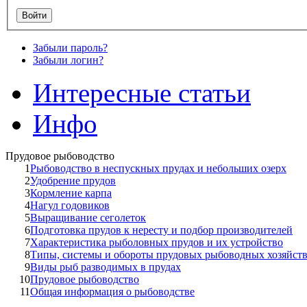
Забыли пароль?
Забыли логин?
Интересные статьи
Инфо
Прудовое рыбоводство
1
Рыбоводство в неспускных прудах и небольших озерх
2
Удобрение прудов
3
Кормление карпа
4
Нагул годовиков
5
Выращивание сеголеток
6
Подготовка прудов к нересту и подбор производителей
7
Характеристика рыболовных прудов и их устройство
8
Типы, системы и обороты прудовых рыбоводных хозяйст
9
Виды рыб разводимых в прудах
10
Прудовое рыбоводство
11
Общая информация о рыбоводстве