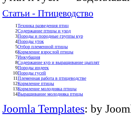
Статьи - Птицеводство
1
Техника разведения птиц
2
Содержание птицы и уход
3
Породы и породные группы кур
4
Породы уток
5
Отбор племенной птицы
6
Кормление взрослой птицы
7
Инкубация
8
Содержание кур и выращивание цыплят
9
Породы индеек
10
Породы гусей
11
Племенная работа в птицеводстве
12
Кормление птицы
13
Кормление молодняка птицы
14
Выращивание молодняка птицы
Joomla Templates
: by Joom