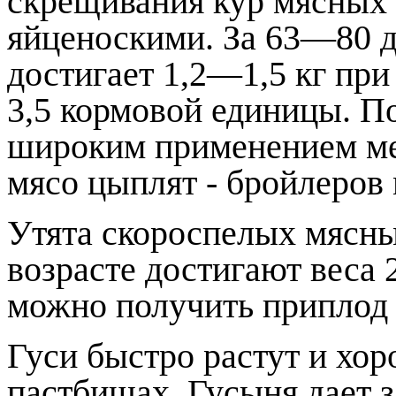
скрещивания кур мясных 
яйценоскими. За 63—80 д
достигает 1,2—1,5 кг при
3,5 кормовой единицы. По
широким применением ме
мясо цыплят - бройлеров
Утята скороспелых мясны
возрасте достигают веса 2
можно получить приплод
Гуси быстро растут и хо
пастбищах. Гусыня дает 