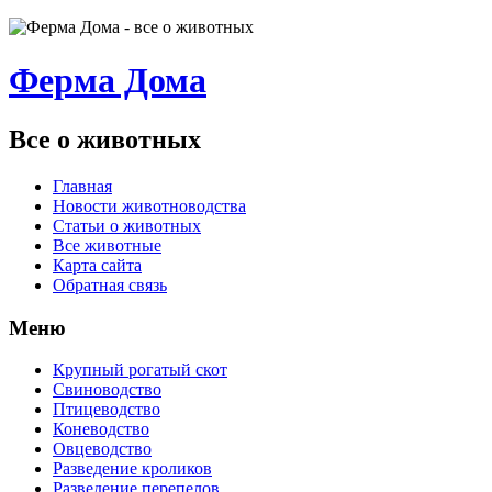
Ферма Дома
Все о животных
Главная
Новости животноводства
Статьи о животных
Все животные
Карта сайта
Обратная связь
Меню
Крупный рогатый скот
Свиноводство
Птицеводство
Коневодство
Овцеводство
Разведение кроликов
Разведение перепелов