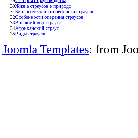
29
История страусоводства
30
Жизнь страусов в природе
31
Биологические особенности страусов
32
Особенности оперения страусов
33
Внешний вид страусов
34
Африканский страус
35
Виды страусов
Joomla Templates
: from J