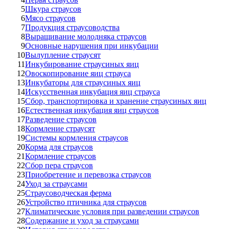
5
Шкура страусов
6
Мясо страусов
7
Продукция страусоводства
8
Выращивание молодняка страусов
9
Основные нарушения при инкубации
10
Вылупление страусят
11
Инкубирование страусиных яиц
12
Овоскопирование яиц страуса
13
Инкубаторы для страусиных яиц
14
Искусственная инкубация яиц страуса
15
Сбор, транспортировка и хранение страусиных яиц
16
Естественная инкубация яиц страусов
17
Разведение страусов
18
Кормление страусят
19
Системы кормления страусов
20
Корма для страусов
21
Кормление страусов
22
Сбор пера страусов
23
Приобретение и перевозка страусов
24
Уход за страусами
25
Страусоводческая ферма
26
Устройство птичника для страусов
27
Климатические условия при разведении страусов
28
Содержание и уход за страусами