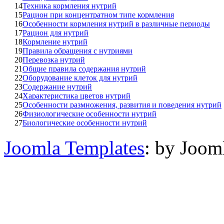
14
Техника кормления нутрий
15
Рацион при концентратном типе кормления
16
Особенности кормления нутрий в различные периоды
17
Рацион для нутрий
18
Кормление нутрий
19
Правила обращения с нутриями
20
Перевозка нутрий
21
Общие правила содержания нутрий
22
Оборудование клеток для нутрий
23
Содержание нутрий
24
Характеристика цветов нутрий
25
Особенности размножения, развития и поведения нутрий
26
Физиологические особенности нутрий
27
Биологические особенности нутрий
Joomla Templates
: by Joom