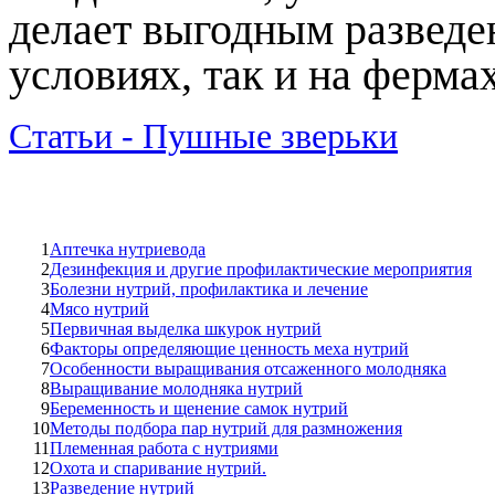
делает выгодным разведе
условиях, так и на фермах
Статьи - Пушные зверьки
1
Аптечка нутриевода
2
Дезинфекция и другие профилактические мероприятия
3
Болезни нутрий, профилактика и лечение
4
Мясо нутрий
5
Первичная выделка шкурок нутрий
6
Факторы определяющие ценность меха нутрий
7
Особенности выращивания отсаженного молодняка
8
Выращивание молодняка нутрий
9
Беременность и щенение самок нутрий
10
Методы подбора пар нутрий для размножения
11
Племенная работа с нутриями
12
Охота и спаривание нутрий.
13
Разведение нутрий