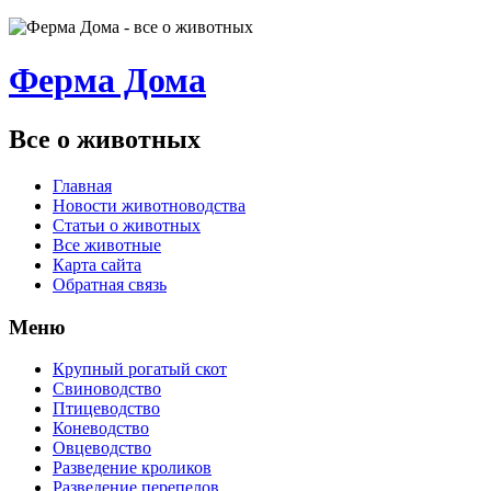
Ферма Дома
Все о животных
Главная
Новости животноводства
Статьи о животных
Все животные
Карта сайта
Обратная связь
Меню
Крупный рогатый скот
Свиноводство
Птицеводство
Коневодство
Овцеводство
Разведение кроликов
Разведение перепелов