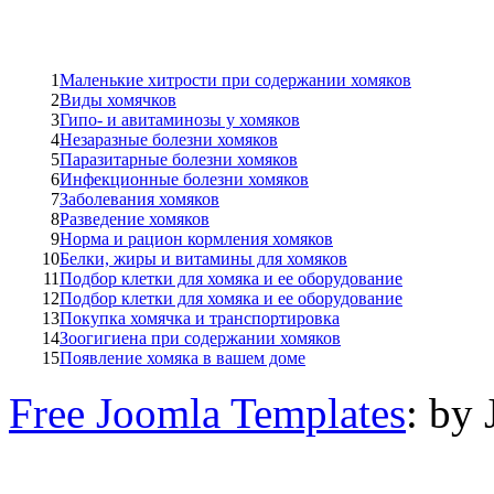
1
Маленькие хитрости при содержании хомяков
2
Виды хомячков
3
Гипо- и авитаминозы у хомяков
4
Незаразные болезни хомяков
5
Паразитарные болезни хомяков
6
Инфекционные болезни хомяков
7
Заболевания хомяков
8
Разведение хомяков
9
Норма и рацион кормления хомяков
10
Белки, жиры и витамины для хомяков
11
Подбор клетки для хомяка и ее оборудование
12
Подбор клетки для хомяка и ее оборудование
13
Покупка хомячка и транспортировка
14
Зоогигиена при содержании хомяков
15
Появление хомяка в вашем доме
Free Joomla Templates
: by