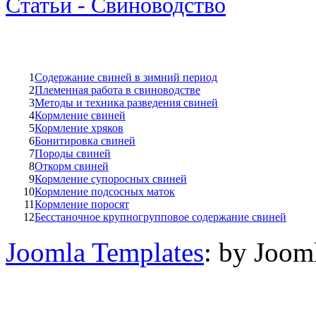
Статьи - Свиноводство
1
Содержание свиней в зимний период
2
Племенная работа в свиноводстве
3
Методы и техника разведения свиней
4
Кормление свиней
5
Кормление хряков
6
Бонитировка свиней
7
Породы свиней
8
Откорм свиней
9
Кормление супоросных свиней
10
Кормление подсосных маток
11
Кормление поросят
12
Бесстаночное крупногрупповое содержание свиней
Joomla Templates
: by Joom