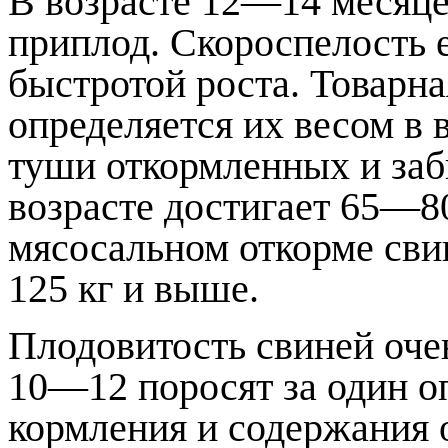
В возрасте 12—14 месяце
приплод. Скороспелость е
быстротой роста. Товарна
определяется их весом в 
туши откормленных и заб
возрасте достигает 65—80
мясосальном откорме св
125 кг и выше.
Плодовитость свиней оче
10—12 поросят за один о
кормления и содержания 